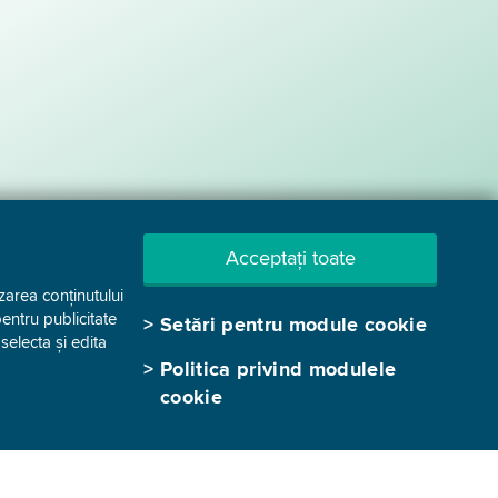
Acceptați toate
zarea conținutului
pentru publicitate
>
Setări pentru module cookie
electa și edita
>
Politica privind modulele
GEN-I Bucharest – Electricity Trading and
cookie
Sale SRL
Strada Remus nr. 1-3, biroul E3.12(a), camera
a, etaj 3