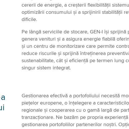
cererii de energie, a creșterii flexibilității sistem
optimizării consumului și a sprijinirii stabilității 
dificile.
Pe lângă serviciile de stocare, GEN-I își sprijină
genera venituri și a asigura energie fiabilă oferin
și un centru de monitorizare care permite control
reduce riscurile și sprijină întreținerea preventi
sustenabilitate, cât și eficiență pe termen lung c
singur sistem integrat.
ea
Gestionarea efectivă a portofoliului necesită mon
piețelor europene, o înțelegere a caracteristicilo
ui
regionale și cooperarea cu o gamă largă de par
tranzacționare. Ne bazăm pe propria experiență
gestionarea portofoliilor partenerilor noștri. Opț