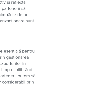
tiv și reflectă
 partenerii să
chimbările de pe
tranzacționare sunt
te esențială pentru
Prin gestionarea
 exporturilor în
i timp echilibrând
 parteneri, putem să
v considerabil prin