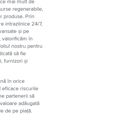
n ce mai mult de
surse regenerabile,
or produse. Prin
e intrazilnice 24/7,
vansate și pe
, valorificăm în
oliul nostru pentru
icată să fie
, furnizori și
nă în orice
eficace riscurile
ne partenerii să
a valoare adăugată
e de pe piață.