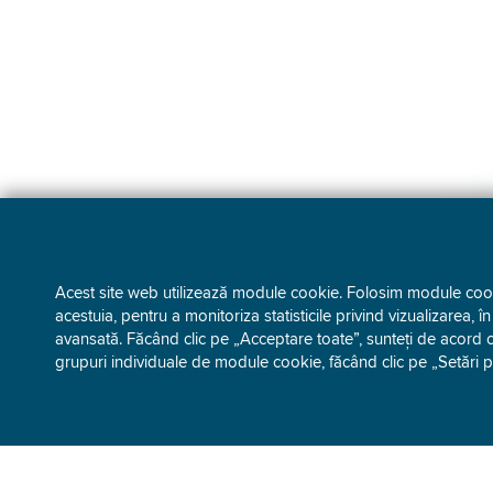
Acest site web utilizează module cookie. Folosim module cookie
acestuia, pentru a monitoriza statisticile privind vizualizarea, î
avansată. Făcând clic pe „Acceptare toate”, sunteți de acord c
grupuri individuale de module cookie, făcând clic pe „Setări 
DESPRE GEN-I
SERVICII 
Povestea noastră
Managemen
Despre noi
Power purc