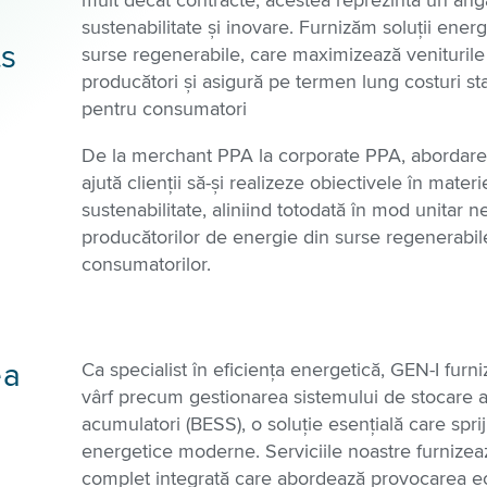
mult decât contracte; acestea reprezintă un ang
sustenabilitate și inovare. Furnizăm soluții ener
s
surse regenerabile, care maximizează veniturile
producători și asigură pe termen lung costuri sta
pentru consumatori
De la
merchant
PPA la
corporate
PPA
, abordare
ajută clienții să-și realizeze obiectivele în mater
sustenabilitate, aliniind totodată în mod unitar n
producătorilor de energie din surse regenerabile
consumatorilor.
ea
Ca specialist în eficiența energetică, GEN-I furni
vârf precum gestionarea sistemului de stocare a
acumulatori (BESS), o soluție esențială care spri
energetice moderne. Serviciile noastre furnizeaz
complet integrată care abordează provocarea echi