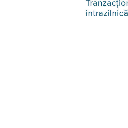
Tranzacțio
intrazilnic