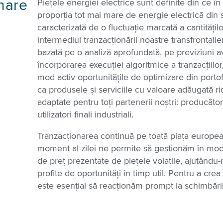
nare
Piețele energiei electrice sunt definite din ce î
proporția tot mai mare de energie electrică din 
ă
caracterizată de o fluctuație marcată a cantitățil
intermediul tranzacționării noastre transfrontalier
bazată pe o analiză aprofundată, pe previziuni a
încorporarea execuției algoritmice a tranzacțiilor
mod activ oportunitățile de optimizare din portof
ca produsele și serviciile cu valoare adăugată rid
adaptate pentru toți partenerii noștri: producători
utilizatori finali industriali.
Tranzacționarea continuă pe toată piața europea
moment al zilei ne permite să gestionăm în mod 
de preț prezentate de piețele volatile, ajutându-
profite de oportunități în timp util. Pentru a cre
este esențial să reacționăm prompt la schimbăril