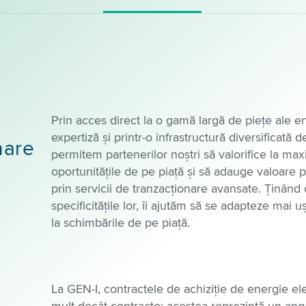
Prin acces direct la o gamă largă de piețe ale en
expertiză și printr-o infrastructură diversificată d
nare
permitem partenerilor noștri să valorifice la m
oportunitățile de pe piață și să adauge valoare pr
prin servicii de tranzacționare avansate. Ținând 
specificitățile lor, îi ajutăm să se adapteze mai u
la schimbările de pe piață.
La GEN-I, contractele de achiziție de energie el