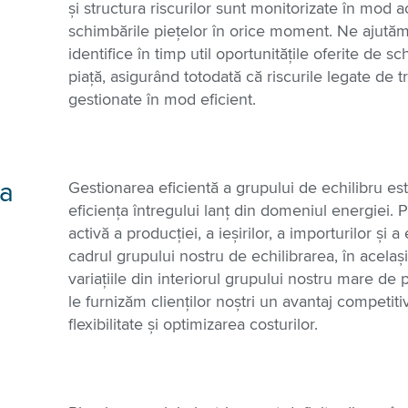
și structura riscurilor sunt monitorizate în mod ac
schimbările piețelor în orice moment. Ne ajutăm
identifice în timp util oportunitățile oferite de s
piață, asigurând totodată că riscurile legate de 
gestionate în mod eficient.
ea
Gestionarea eficientă a grupului de echilibru es
eficiența întregului lanț din domeniul energiei. 
activă a producției, a ieșirilor, a importurilor și a
cadrul grupului nostru de e
chilibrarea
, în acelaș
variațiile din interiorul grupului nostru mare de
le furnizăm clienților noștri un avantaj competiti
flexibilitate și optimizarea costurilor.