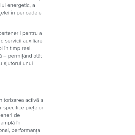
ului energetic, a
rețelei în perioadele
 partenerii pentru a
d servicii auxiliare
 în timp real,
vă – permițând atât
u ajutorul unui
itorizarea activă a
r specifice piețelor
teneri de
 amplă în
ional, performanța