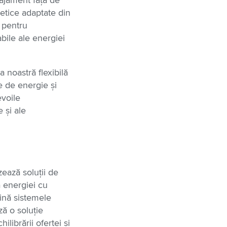
ajament față de
getice adaptate din
 pentru
bile ale energiei
a noastră flexibilă
ie de energie și
evoile
 și ale
zează soluții de
 energiei cu
jină sistemele
ă o soluție
librării ofertei și