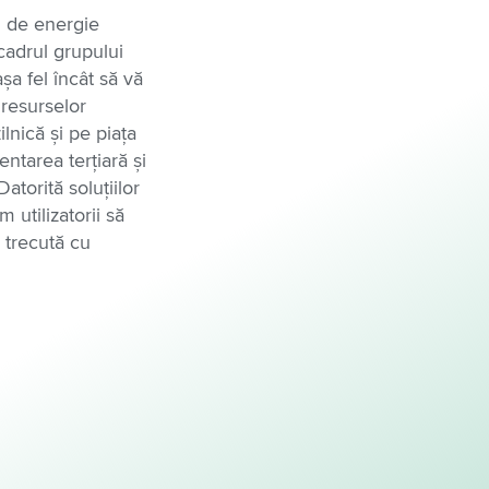
i de energie
cadrul grupului
șa fel încât să vă
 resurselor
lnică și pe piața
ntarea terțiară și
torită soluțiilor
 utilizatorii să
 trecută cu