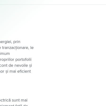
ergiei, prin
e tranzacționare, le
aximum
opriilor portofolii
cont de nevoile și
șor și mai eficient
ectrică sunt mai