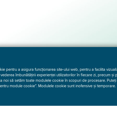
 pentru a asigura funcționarea site-ului web, pentru a facilita vizuali
n vederea îmbunătățirii experienței utilizatorilor în fiecare zi, precum și 
a noi să setăm toate modulele cookie în scopuri de procesare. Puteți s
pentru module cookie”. Modulele cookie sunt inofensive și temporare.
ENERGETICE
GRUPUL GEN-I
tul BESS
Afacerea noastră
hase agreements